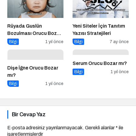
Rüyada Guslün
Yeni Siteler İçin Tanıtım
Bozulması Orucu Bozar
Yazısı Stratejileri
mı?
Bilgi
1 yıl önce
Bilgi
7 ay önce
Serum Orucu Bozar mı?
Dişe İğne Orucu Bozar
Bilgi
1 yıl önce
mı?
Bilgi
1 yıl önce
Bir Cevap Yaz
E-posta adresiniz yayınlanmayacak.
Gerekli alanlar
*
ile
işaretlenmişlerdir