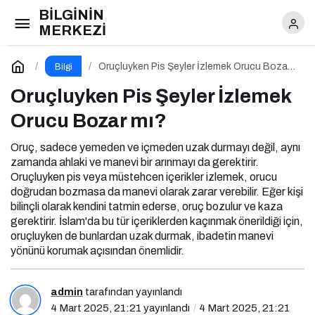
BİLGİNİN
Oruçluyken Pis Şeyler İzlemek Orucu Bozar
MERKEZİ
mı?
Yorum Yap
Oruçluyken Pis Şeyler İzlemek Orucu Bozar
Bilgi
mı?
Oruçluyken Pis Şeyler İzlemek
Orucu Bozar mı?
Oruç, sadece yemeden ve içmeden uzak durmayı değil, aynı
zamanda ahlaki ve manevi bir arınmayı da gerektirir.
Oruçluyken pis veya müstehcen içerikler izlemek, orucu
doğrudan bozmasa da manevi olarak zarar verebilir. Eğer kişi
bilinçli olarak kendini tatmin ederse, oruç bozulur ve kaza
gerektirir. İslam'da bu tür içeriklerden kaçınmak önerildiği için,
oruçluyken de bunlardan uzak durmak, ibadetin manevi
yönünü korumak açısından önemlidir.
admin
tarafından yayınlandı
4 Mart 2025, 21:21
yayınlandı
4 Mart 2025, 21:21