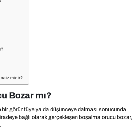
a
i
ı?
caiz midir?
u Bozar mı?
tle bir görüntüye ya da düşünceye dalması sonucunda
iradeye bağlı olarak gerçekleşen boşalma orucu bozar,
.