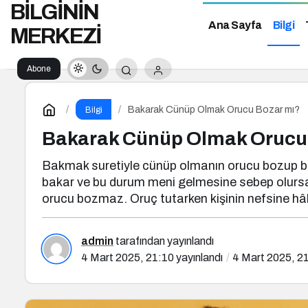
BİLGİNİN
Ana Sayfa
Bilgi
MERKEZİ
Abone
Ol
Bakarak Cünüp Olmak Orucu Bozar mı?
Bilgi
Bakarak Cünüp Olmak Orucu
Bakmak suretiyle cünüp olmanın orucu bozup bozmadı
bakar ve bu durum meni gelmesine sebep olursa,
orucu bozmaz. Oruç tutarken kişinin nefsine hâ
admin
tarafından yayınlandı
4 Mart 2025, 21:10
yayınlandı
4 Mart 2025, 2