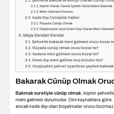
Şehvetle Bakma ve Bilinçli Olarak Cünüp Olm
Kasıtlı Olarak Cinsel İçerikli Görüntülere Bakmak
Meni Gelmesi Durumu
İrade Dışı Cünüplük Halleri
Rüyada Cünüp Olmak
Düşünceyle veya İstem Dışı Olarak Meni Gelmes
Sıkça Sorulan Sorular
Şehvetle bakarak meni gelmesi orucu bozar m
Rüyada cünüp olmak orucu bozar mı?
Sadece mezi gelmesi orucu bozar mı?
İstem dışı meni gelirse oruç bozulur mu?
Oruçluyken şehvet uyandıran şeylere bakmak 
Bakarak Cünüp Olmak Oruc
Bakmak suretiyle cünüp olmak
, kişinin şehve
meni gelmesi durumudur. Dini kaynaklara göre, 
ancak irade dışı olan boşalmalar orucu bozmaz