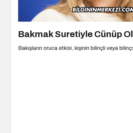
Bakmak Suretiyle Cünüp Ol
Bakışların oruca etkisi, kişinin bilinçli veya bili