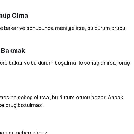
ünüp Olma
tülere bakar ve sonucunda meni gelirse, bu durum orucu
re Bakmak
eylere bakar ve bu durum boşalma ile sonuçlanırsa, oruç
elmesine sebep olursa, bu durum orucu bozar. Ancak,
rse oruç bozulmaz.
lmasına sebep olmaz.