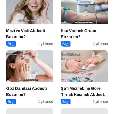
Mezi ve Vedi Abdesti
Kan Vermek Orucu
Bozar mı?
Bozar mı?
Bilgi
1 yıl önce
Bilgi
1 yıl önce
Göz Damlası Abdesti
Şafi Mezhebine Göre
Bozar mı?
Tırnak Kesmek Abdesti
Bozar mı?
Bilgi
1 yıl önce
Bilgi
1 yıl önce