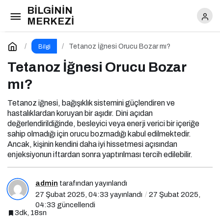
BİLGİNİN
Tetanoz İğnesi Orucu Bozar mı?
MERKEZİ
Yorum Yap
Tetanoz İğnesi Orucu Bozar mı?
Bilgi
Tetanoz İğnesi Orucu Bozar
mı?
Tetanoz iğnesi, bağışıklık sistemini güçlendiren ve
hastalıklardan koruyan bir aşıdır. Dini açıdan
değerlendirildiğinde, besleyici veya enerji verici bir içeriğe
sahip olmadığı için orucu bozmadığı kabul edilmektedir.
Ancak, kişinin kendini daha iyi hissetmesi açısından
enjeksiyonun iftardan sonra yaptırılması tercih edilebilir.
admin
tarafından yayınlandı
27 Şubat 2025, 04:33
yayınlandı
27 Şubat 2025,
04:33
güncellendi
3dk, 18sn