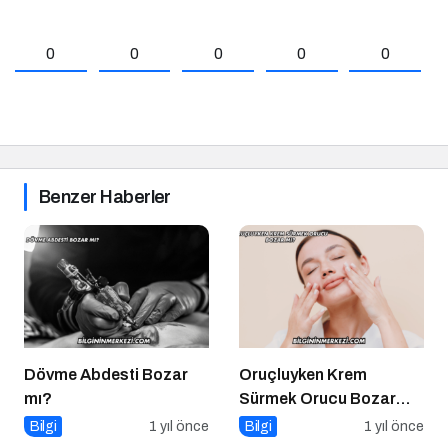
0
0
0
0
0
Benzer Haberler
Dövme Abdesti Bozar
Oruçluyken Krem
mı?
Sürmek Orucu Bozar
mı?
Bilgi
1 yıl önce
Bilgi
1 yıl önce