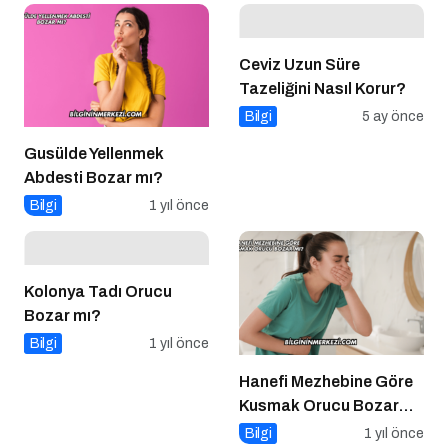
Ceviz Uzun Süre
Tazeliğini Nasıl Korur?
Bilgi
5 ay önce
Gusülde Yellenmek
Abdesti Bozar mı?
Bilgi
1 yıl önce
Kolonya Tadı Orucu
Bozar mı?
Bilgi
1 yıl önce
Hanefi Mezhebine Göre
Kusmak Orucu Bozar
mı?
Bilgi
1 yıl önce