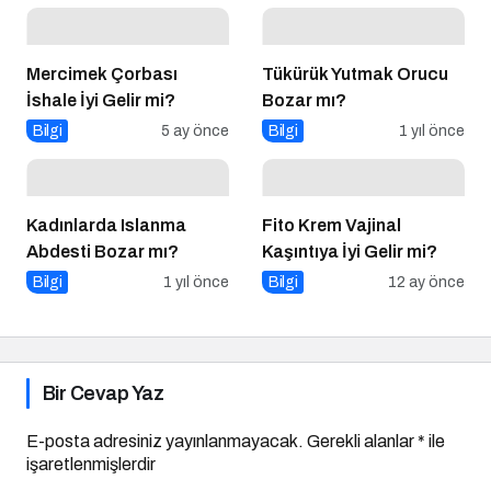
Mercimek Çorbası
Tükürük Yutmak Orucu
İshale İyi Gelir mi?
Bozar mı?
Bilgi
5 ay önce
Bilgi
1 yıl önce
Kadınlarda Islanma
Fito Krem Vajinal
Abdesti Bozar mı?
Kaşıntıya İyi Gelir mi?
Bilgi
1 yıl önce
Bilgi
12 ay önce
Bir Cevap Yaz
E-posta adresiniz yayınlanmayacak.
Gerekli alanlar
*
ile
işaretlenmişlerdir