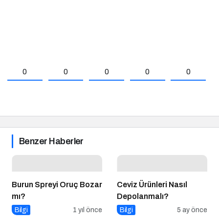
0
0
0
0
0
Benzer Haberler
Burun Spreyi Oruç Bozar
Ceviz Ürünleri Nasıl
mı?
Depolanmalı?
Bilgi
1 yıl önce
Bilgi
5 ay önce