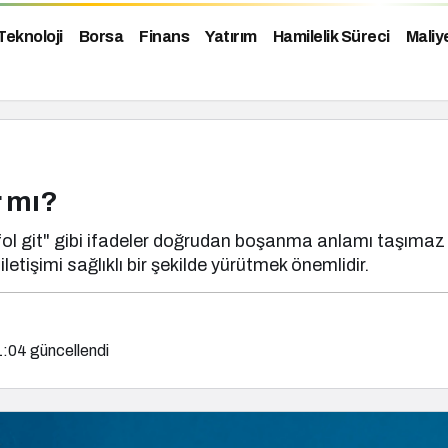
Teknoloji
Borsa
Finans
Yatırım
Hamilelik Süreci
Maliy
r mı?
efol git" gibi ifadeler doğrudan boşanma anlamı taşımaz 
 iletişimi sağlıklı bir şekilde yürütmek önemlidir.
1:04
güncellendi