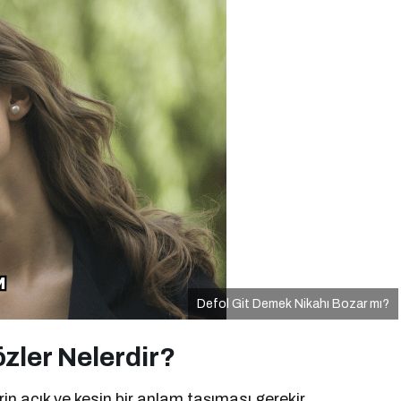
Defol Git Demek Nikahı Bozar mı?
zler Nelerdir?
in açık ve kesin bir anlam taşıması gerekir.