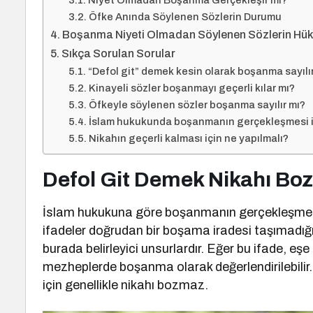
Niyet Olmadan Boşanma Gerçekleşir mi?
Öfke Anında Söylenen Sözlerin Durumu
Boşanma Niyeti Olmadan Söylenen Sözlerin Hü
Sıkça Sorulan Sorular
“Defol git” demek kesin olarak boşanma sayılı
Kinayeli sözler boşanmayı geçerli kılar mı?
Öfkeyle söylenen sözler boşanma sayılır mı?
İslam hukukunda boşanmanın gerçekleşmesi iç
Nikahın geçerli kalması için ne yapılmalı?
Defol Git Demek Nikahı Boz
İslam hukukuna göre boşanmanın gerçekleşmesi içi
ifadeler doğrudan bir boşama iradesi taşımadığ
burada belirleyici unsurlardır. Eğer bu ifade, eş
mezheplerde boşanma olarak değerlendirilebilir.
için genellikle nikahı bozmaz.