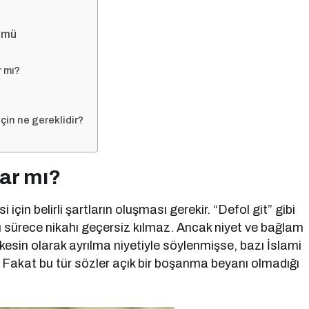
kmü
r mı?
in ne gereklidir?
ar mı?
n belirli şartların oluşması gerekir. “Defol git” gibi
ı sürece nikahı geçersiz kılmaz. Ancak niyet ve bağlam
e kesin olarak ayrılma niyetiyle söylenmişse, bazı İslami
 Fakat bu tür sözler açık bir boşanma beyanı olmadığı