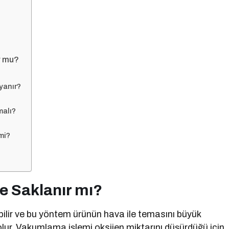
r mu?
yanır?
malı?
mi?
 Saklanır mı?
bilir ve bu yöntem ürünün hava ile temasını büyük
lur. Vakumlama işlemi oksijen miktarını düşürdüğü için