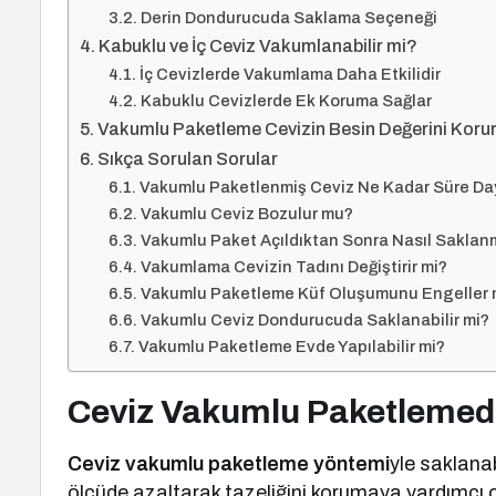
Derin Dondurucuda Saklama Seçeneği
Kabuklu ve İç Ceviz Vakumlanabilir mi?
İç Cevizlerde Vakumlama Daha Etkilidir
Kabuklu Cevizlerde Ek Koruma Sağlar
Vakumlu Paketleme Cevizin Besin Değerini Koru
Sıkça Sorulan Sorular
Vakumlu Paketlenmiş Ceviz Ne Kadar Süre Da
Vakumlu Ceviz Bozulur mu?
Vakumlu Paket Açıldıktan Sonra Nasıl Saklan
Vakumlama Cevizin Tadını Değiştirir mi?
Vakumlu Paketleme Küf Oluşumunu Engeller 
Vakumlu Ceviz Dondurucuda Saklanabilir mi?
Vakumlu Paketleme Evde Yapılabilir mi?
Ceviz Vakumlu Paketlemede
Ceviz vakumlu paketleme yöntemi
yle saklana
ölçüde azaltarak tazeliğini korumaya yardımcı o