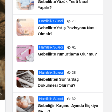
Gebelikte Yüzük Testi Nasıl
Yapılır?
Hamilelik Süreci
71
Gebelikte Yatış Pozisyonu Nasıl
Olmalı?
Hamilelik Süreci
41
Gebelikte Yumurtlama Olur mu?
Hamilelik Süreci
28
Gebelikten Sonra Saç
Dökülmesi Olur mu?
ı?
Hamilelik Süreci
32
Gebeliğin Kaçıncı Ayında İlişkiye
Girilir?