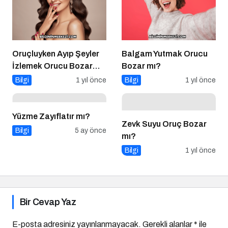
Oruçluyken Ayıp Şeyler
Balgam Yutmak Orucu
İzlemek Orucu Bozar
Bozar mı?
mı?
Bilgi
1 yıl önce
Bilgi
1 yıl önce
Yüzme Zayıflatır mı?
Zevk Suyu Oruç Bozar
Bilgi
5 ay önce
mı?
Bilgi
1 yıl önce
Bir Cevap Yaz
E-posta adresiniz yayınlanmayacak.
Gerekli alanlar
*
ile