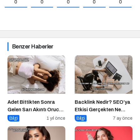
0
0
0
0
0
Benzer Haberler
Adet Bittikten Sonra
Backlink Nedir? SEO’ya
Gelen Sarı Akıntı Orucu
Etkisi Gerçekten Ne
Bozar mı?
Kadar?
Bilgi
1 yıl önce
Bilgi
7 ay önce