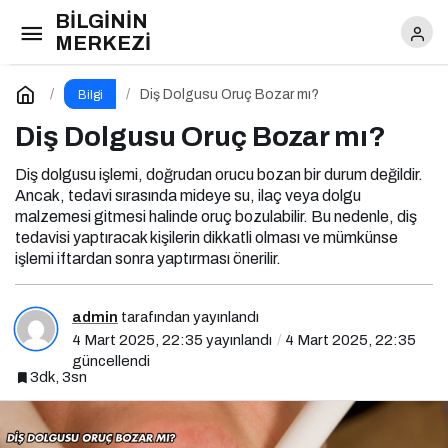
BİLGİNİN
Diş Dolgusu Oruç Bozar mı?
MERKEZİ
Yorum Yap
Diş Dolgusu Oruç Bozar mı?
Bilgi
Diş Dolgusu Oruç Bozar mı?
Diş dolgusu işlemi, doğrudan orucu bozan bir durum değildir.
Ancak, tedavi sırasında mideye su, ilaç veya dolgu
malzemesi gitmesi halinde oruç bozulabilir. Bu nedenle, diş
tedavisi yaptıracak kişilerin dikkatli olması ve mümkünse
işlemi iftardan sonra yaptırması önerilir.
admin
tarafından yayınlandı
4 Mart 2025, 22:35
yayınlandı
4 Mart 2025, 22:35
güncellendi
3dk, 3sn