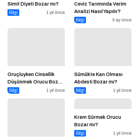
Simit Diyeti Bozar mı?
Ceviz Tarımında Verim
Analizi Nasıl Yapılır?
Bilgi
1 yıl önce
Bilgi
5 ay önce
Oruçluyken Cinsellik
Sümükte Kan Olması
Düşünmek Orucu Bozar
Abdesti Bozar mı?
mı?
Bilgi
1 yıl önce
Bilgi
1 yıl önce
Krem Sürmek Orucu
Bozar mı?
Bilgi
1 yıl önce