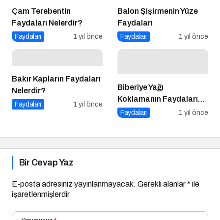
Çam Terebentin
Balon Şişirmenin Yüze
Faydaları Nelerdir?
Faydaları
Faydaları
1 yıl önce
Faydaları
1 yıl önce
Bakır Kapların Faydaları
Biberiye Yağı
Nelerdir?
Koklamanın Faydaları
Faydaları
1 yıl önce
Nelerdir?
Faydaları
1 yıl önce
Bir Cevap Yaz
E-posta adresiniz yayınlanmayacak.
Gerekli alanlar
*
ile
işaretlenmişlerdir