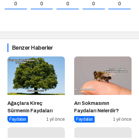
0
0
0
0
0
Benzer Haberler
Ağaçlara Kireç
Arı Sokmasının
Sürmenin Faydaları
Faydaları Nelerdir?
Faydaları
1 yıl önce
Faydaları
1 yıl önce