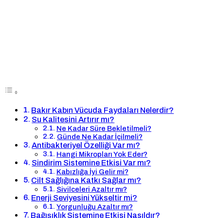
Bakır Kabın Vücuda Faydaları Nelerdir?
Su Kalitesini Artırır mı?
Ne Kadar Süre Bekletilmeli?
Günde Ne Kadar İçilmeli?
Antibakteriyel Özelliği Var mı?
Hangi Mikropları Yok Eder?
Sindirim Sistemine Etkisi Var mı?
Kabızlığa İyi Gelir mi?
Cilt Sağlığına Katkı Sağlar mı?
Sivilceleri Azaltır mı?
Enerji Seviyesini Yükseltir mi?
Yorgunluğu Azaltır mı?
Bağışıklık Sistemine Etkisi Nasıldır?