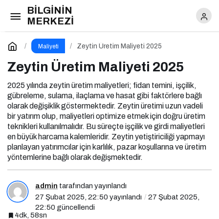
BİLGİNİN
Zeytin Üretim Maliyeti 2025
Yorum Yap
MERKEZİ
Zeytin Üretim Maliyeti 2025
Maliyeti
Zeytin Üretim Maliyeti 2025
2025 yılında zeytin üretim maliyetleri; fidan temini, işçilik,
gübreleme, sulama, ilaçlama ve hasat gibi faktörlere bağlı
olarak değişiklik göstermektedir. Zeytin üretimi uzun vadeli
bir yatırım olup, maliyetleri optimize etmek için doğru üretim
teknikleri kullanılmalıdır. Bu süreçte işçilik ve girdi maliyetleri
en büyük harcama kalemleridir. Zeytin yetiştiriciliği yapmayı
planlayan yatırımcılar için karlılık, pazar koşullarına ve üretim
yöntemlerine bağlı olarak değişmektedir.
admin
tarafından yayınlandı
27 Şubat 2025, 22:50
yayınlandı
27 Şubat 2025,
22:50
güncellendi
4dk, 58sn