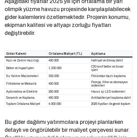
Aşağıdaki fiyatlar 2025 yılı için ortalama bir yarı
olimpik yüzme havuzu projesinde karşılaşılabilecek
gider kalemlerini özetlemektedir. Projenin konumu,
ekipman kalitesi ve altyapı zorluğu fiyatları
değiştirebilir.
Gider Kalemi
Ortalama Maliyet (TL)
Açıklama
Kazı ve Zemin Hazırlığı
400.000
Hafriyat ve drenaj dahil
C30 sınıf beton ve duvar
Beton ve İnşaat İşleri
1.300.000
işleri
Su Yalıtım Malzemeleri
350.000
Poliüretan bazlı kaplama
Pompa, filtre ve otomasyon
Filtreleme ve Mekanik
400.000
sistemleri
Aydınlatma ve Elektrik
250.000
Havuz içi LED sistemleri
Seramik ve Kaplama
450.000
Antibakteriyel kaplama dahil
Toplam Ortalama Maliyet
4.000.000
2025 fiyatları ile genel toplam
Bu gider dağılımı yatırımcılara projeyi planlarken
detaylı ve öngörülebilir bir maliyet çerçevesi sunar.