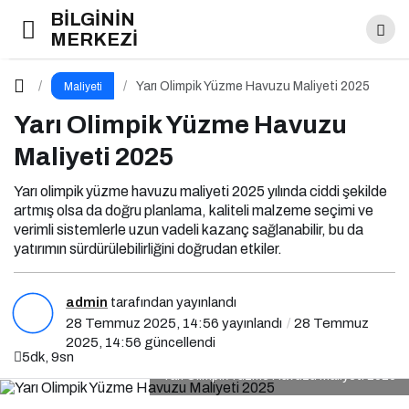
BİLGİNİN
Yarı Olimpik Yüzme Havuzu Maliyeti 2025
MERKEZİ
Paylaş
Yorum Yap
Yarı Olimpik Yüzme Havuzu Maliyeti 2025
Maliyeti
Yarı Olimpik Yüzme Havuzu
Maliyeti 2025
Yarı olimpik yüzme havuzu maliyeti 2025 yılında ciddi şekilde
artmış olsa da doğru planlama, kaliteli malzeme seçimi ve
verimli sistemlerle uzun vadeli kazanç sağlanabilir, bu da
yatırımın sürdürülebilirliğini doğrudan etkiler.
admin
tarafından yayınlandı
28 Temmuz 2025, 14:56
yayınlandı
28 Temmuz
2025, 14:56
güncellendi
5dk, 9sn
Yarı Olimpik Yüzme Havuzu Maliyeti 2025