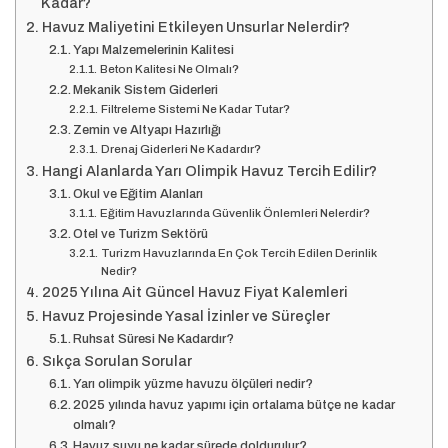
Kadar?
Havuz Maliyetini Etkileyen Unsurlar Nelerdir?
Yapı Malzemelerinin Kalitesi
Beton Kalitesi Ne Olmalı?
Mekanik Sistem Giderleri
Filtreleme Sistemi Ne Kadar Tutar?
Zemin ve Altyapı Hazırlığı
Drenaj Giderleri Ne Kadardır?
Hangi Alanlarda Yarı Olimpik Havuz Tercih Edilir?
Okul ve Eğitim Alanları
Eğitim Havuzlarında Güvenlik Önlemleri Nelerdir?
Otel ve Turizm Sektörü
Turizm Havuzlarında En Çok Tercih Edilen Derinlik
Nedir?
2025 Yılına Ait Güncel Havuz Fiyat Kalemleri
Havuz Projesinde Yasal İzinler ve Süreçler
Ruhsat Süresi Ne Kadardır?
Sıkça Sorulan Sorular
Yarı olimpik yüzme havuzu ölçüleri nedir?
2025 yılında havuz yapımı için ortalama bütçe ne kadar
olmalı?
Havuz suyu ne kadar sürede doldurulur?