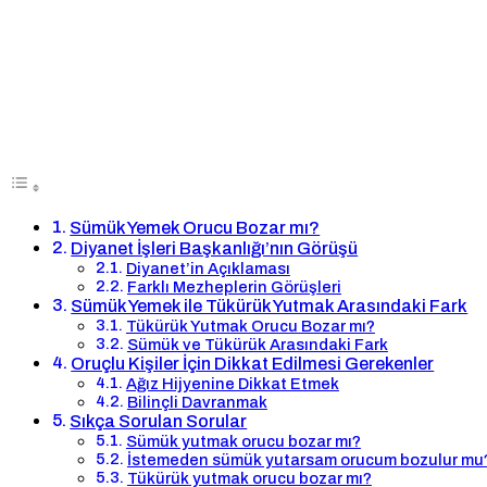
Sümük Yemek Orucu Bozar mı?
Diyanet İşleri Başkanlığı’nın Görüşü
Diyanet’in Açıklaması
Farklı Mezheplerin Görüşleri
Sümük Yemek ile Tükürük Yutmak Arasındaki Fark
Tükürük Yutmak Orucu Bozar mı?
Sümük ve Tükürük Arasındaki Fark
Oruçlu Kişiler İçin Dikkat Edilmesi Gerekenler
Ağız Hijyenine Dikkat Etmek
Bilinçli Davranmak
Sıkça Sorulan Sorular
Sümük yutmak orucu bozar mı?
İstemeden sümük yutarsam orucum bozulur mu
Tükürük yutmak orucu bozar mı?