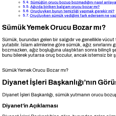
Sümüğün orucu bozup bozmadığını nasıl anlayab
Ağızda biriken balgam orucu bozar mı?
Oruçluyken burun temizliği yapmak gerekir mi?
Oruçluyken sümük yediğimi fark edersem ne ya
Sümük Yemek Orucu Bozar mı?
Sümük, burundan gelen bir salgıdır ve genellikle vücut t
yutabilir. İslam alimlerine göre sümük, ağız sınırla
bozmazken, ağız boşluğuna ulaştıktan sonra bilinçli şeki
bunu bilerek yutarsa oruç bozulur, ancak istemsiz bir şe
Sümük Yemek Orucu Bozar mı?
Diyanet İşleri Başkanlığı’nın Gör
Diyanet İşleri Başkanlığı, sümük yutmanın orucu bozup 
Diyanet’in Açıklaması