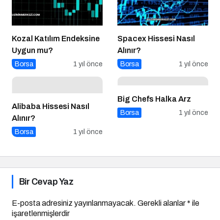
Kozal Katılım Endeksine
Spacex Hissesi Nasıl
Uygun mu?
Alınır?
Borsa
1 yıl önce
Borsa
1 yıl önce
Big Chefs Halka Arz
Alibaba Hissesi Nasıl
Borsa
1 yıl önce
Alınır?
Borsa
1 yıl önce
Bir Cevap Yaz
E-posta adresiniz yayınlanmayacak.
Gerekli alanlar
*
ile
işaretlenmişlerdir