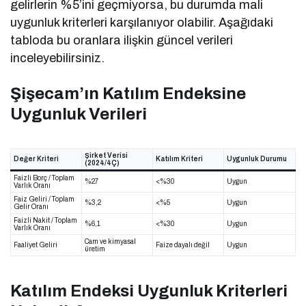
gelirlerin %5’ini geçmiyorsa, bu durumda mali
uygunluk kriterleri karşılanıyor olabilir. Aşağıdaki
tabloda bu oranlara ilişkin güncel verileri
inceleyebilirsiniz.
Şişecam’ın Katılım Endeksine
Uygunluk Verileri
Şirket Verisi
Değer Kriteri
Katılım Kriteri
Uygunluk Durumu
(2024/4Ç)
Faizli Borç / Toplam
%27
<%30
Uygun
Varlık Oranı
Faiz Geliri / Toplam
%3,2
<%5
Uygun
Gelir Oranı
Faizli Nakit / Toplam
%6,1
<%30
Uygun
Varlık Oranı
Cam ve kimyasal
Faaliyet Geliri
Faize dayalı değil
Uygun
üretim
Katılım Endeksi Uygunluk Kriterleri