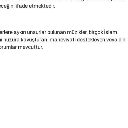
leceğini ifade etmektedir.
ğerlere aykırı unsurlar bulunan müzikler, birçok İslam
anı huzura kavuşturan, maneviyatı destekleyen veya dinî
yorumlar mevcuttur.