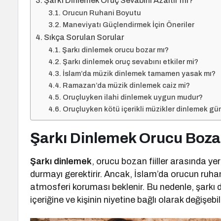
Şarkı Dinlemek Oruç Sevabını Azaltır mı?
Orucun Ruhani Boyutu
Maneviyatı Güçlendirmek İçin Öneriler
Sıkça Sorulan Sorular
Şarkı dinlemek orucu bozar mı?
Şarkı dinlemek oruç sevabını etkiler mi?
İslam’da müzik dinlemek tamamen yasak mı?
Ramazan’da müzik dinlemek caiz mi?
Oruçluyken ilahi dinlemek uygun mudur?
Oruçluyken kötü içerikli müzikler dinlemek gü
Şarkı Dinlemek Orucu Boza
Şarkı dinlemek
, orucu bozan fiiller arasında ye
durmayı gerektirir. Ancak, İslam’da orucun ruha
atmosferi koruması beklenir. Bu nedenle, şarkı d
içeriğine ve kişinin niyetine bağlı olarak değişebili