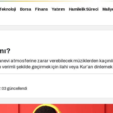
Teknoloji
Borsa
Finans
Yatırım
Hamilelik Süreci
Maliy
mı?
i atmosferine zarar verebilecek müziklerden kaçınılması
 verimli şekilde geçirmek için ilahi veya Kur’an dinlemek gi
2:03
güncellendi