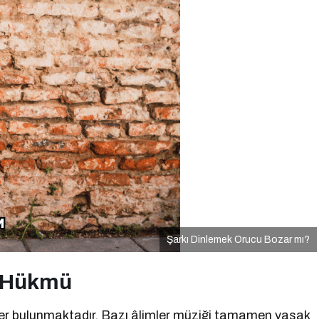
Şarkı Dinlemek Orucu Bozar mı?
n Hükmü
ler bulunmaktadır. Bazı âlimler müziği tamamen yasak