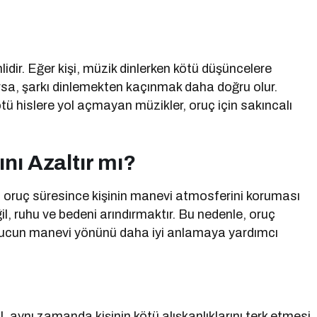
dir. Eğer kişi, müzik dinlerken kötü düşüncelere
rsa, şarkı dinlemekten kaçınmak daha doğru olur.
tü hislere yol açmayan müzikler, oruç için sakıncalı
nı Azaltır mı?
 oruç süresince kişinin manevi atmosferini koruması
, ruhu ve bedeni arındırmaktır. Bu nedenle, oruç
orucun manevi yönünü daha iyi anlamaya yardımcı
 aynı zamanda kişinin kötü alışkanlıklarını terk etmesi