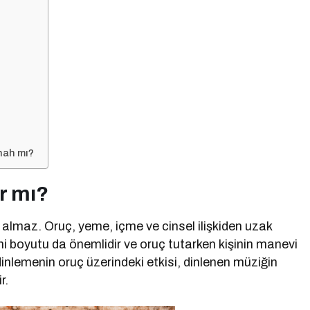
nah mı?
r mı?
r almaz. Oruç, yeme, içme ve cinsel ilişkiden uzak
ni boyutu da önemlidir ve oruç tutarken kişinin manevi
inlemenin oruç üzerindeki etkisi, dinlenen müziğin
r.