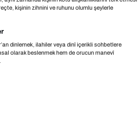
reçte, kişinin zihnini ve ruhunu olumlu şeylerle
er
an dinlemek, ilahiler veya dinî içerikli sohbetlere
ruhsal olarak beslenmek hem de orucun manevî
.