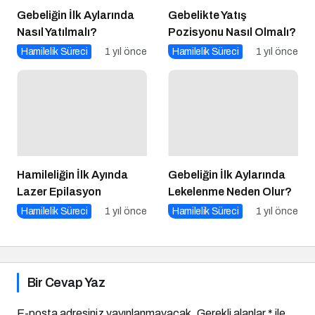
Nasıl Yatılmalı?
Pozisyonu Nasıl Olmalı?
Hamilelik Süreci
1 yıl önce
Hamilelik Süreci
1 yıl önce
Hamileliğin İlk Ayında
Gebeliğin İlk Aylarında
Lazer Epilasyon
Lekelenme Neden Olur?
Hamilelik Süreci
1 yıl önce
Hamilelik Süreci
1 yıl önce
Bir Cevap Yaz
E-posta adresiniz yayınlanmayacak.
Gerekli alanlar
*
ile
işaretlenmişlerdir