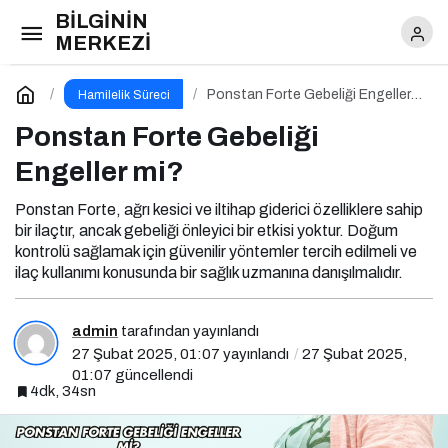
BİLGİNİN
Ponstan Forte Gebeliği Engeller mi?
MERKEZİ
Yorum Yap
Ponstan Forte Gebeliği Engeller
Hamilelik Süreci
mi?
Ponstan Forte Gebeliği
Engeller mi?
Ponstan Forte, ağrı kesici ve iltihap giderici özelliklere sahip
bir ilaçtır, ancak gebeliği önleyici bir etkisi yoktur. Doğum
kontrolü sağlamak için güvenilir yöntemler tercih edilmeli ve
ilaç kullanımı konusunda bir sağlık uzmanına danışılmalıdır.
admin
tarafından yayınlandı
27 Şubat 2025, 01:07
yayınlandı
27 Şubat 2025,
01:07
güncellendi
4dk, 34sn