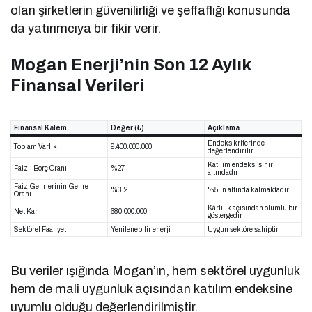
olan şirketlerin güvenilirliği ve şeffaflığı konusunda
da yatırımcıya bir fikir verir.
Mogan Enerji’nin Son 12 Aylık
Finansal Verileri
Finansal Kalem
Değer (₺)
Açıklama
Endeks kriterinde
Toplam Varlık
9.400.000.000
değerlendirilir
Katılım endeksi sınırı
Faizli Borç Oranı
%27
altındadır
Faiz Gelirlerinin Gelire
%3,2
%5’in altında kalmaktadır
Oranı
Kârlılık açısından olumlu bir
Net Kar
680.000.000
göstergedir
Sektörel Faaliyet
Yenilenebilir enerji
Uygun sektöre sahiptir
Bu veriler ışığında Mogan’ın, hem sektörel uygunluk
hem de mali uygunluk açısından katılım endeksine
uyumlu olduğu değerlendirilmiştir.