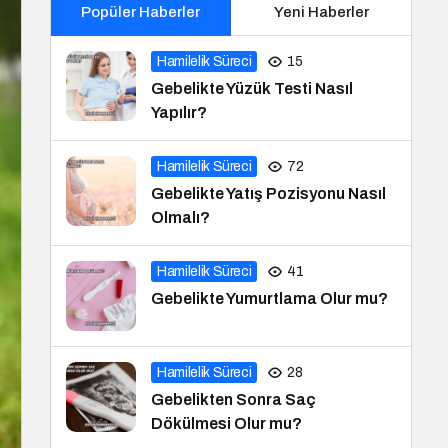
Popüler Haberler
Yeni Haberler
Hamilelik Süreci
15
Gebelikte Yüzük Testi Nasıl
Yapılır?
Hamilelik Süreci
72
Gebelikte Yatış Pozisyonu Nasıl
Olmalı?
Hamilelik Süreci
41
Gebelikte Yumurtlama Olur mu?
Hamilelik Süreci
28
Gebelikten Sonra Saç
Dökülmesi Olur mu?