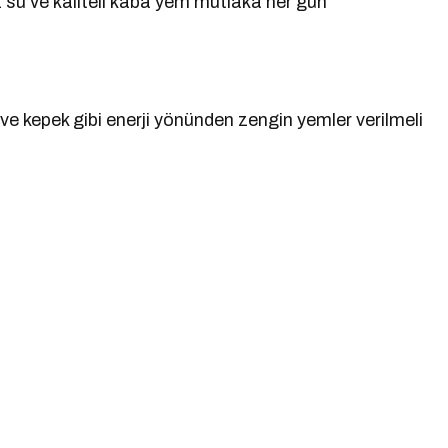
 su ve kaliteli kaba yem mutlaka her gün
ve kepek gibi enerji yönünden zengin yemler verilmeli