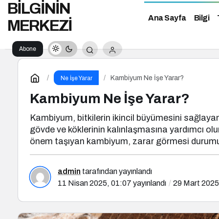
BİLGİNİN
Ana Sayfa
Bilgi
MERKEZİ
Abone
Ol
Kambiyum Ne İşe Yarar?
Ne İşe Yarar
Kambiyum Ne İşe Yarar?
Kambiyum, bitkilerin ikincil büyümesini sağlayan
gövde ve köklerinin kalınlaşmasına yardımcı olur. 
önem taşıyan kambiyum, zarar görmesi durumunda
admin
tarafından yayınlandı
11 Nisan 2025, 01:07
yayınlandı
29 Mart 2025