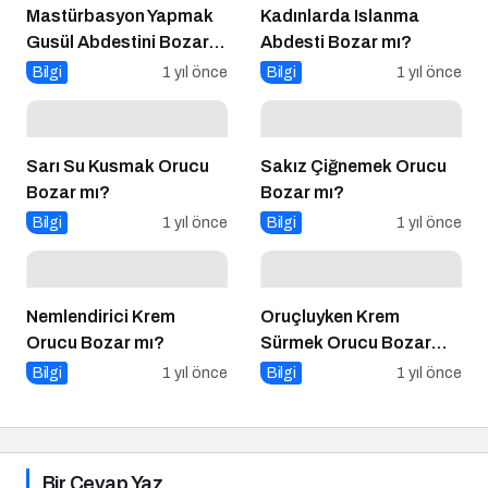
Mastürbasyon Yapmak
Kadınlarda Islanma
Gusül Abdestini Bozar
Abdesti Bozar mı?
mı?
Bilgi
1 yıl önce
Bilgi
1 yıl önce
Sarı Su Kusmak Orucu
Sakız Çiğnemek Orucu
Bozar mı?
Bozar mı?
Bilgi
1 yıl önce
Bilgi
1 yıl önce
Nemlendirici Krem
Oruçluyken Krem
Orucu Bozar mı?
Sürmek Orucu Bozar
mı?
Bilgi
1 yıl önce
Bilgi
1 yıl önce
Bir Cevap Yaz