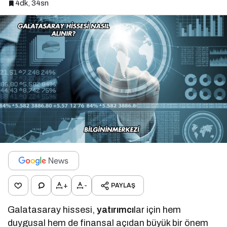
4dk, 34sn
+
-
PAYLAŞ
Galatasaray hissesi,
yatırımcı
lar için hem
duygusal hem de finansal açıdan büyük bir önem