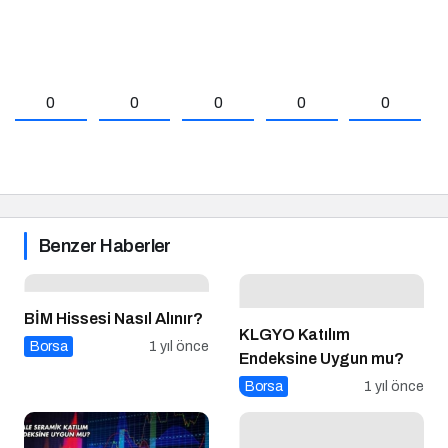
0
0
0
0
0
Benzer Haberler
BİM Hissesi Nasıl Alınır?
KLGYO Katılım
Borsa
1 yıl önce
Endeksine Uygun mu?
Borsa
1 yıl önce