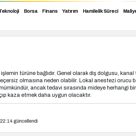
Teknoloji
Borsa
Finans
Yatırım
Hamilelik Süreci
Maliy
?
şlemin türüne bağlıdır. Genel olarak diş dolgusu, kanal
geçersiz olmasına neden olabilir. Lokal anestezi orucu 
mümkündür, ancak tedavi sırasında mideye herhangi bir ş
açıp kaza etmek daha uygun olacaktır.
 22:14
güncellendi