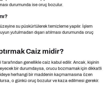
tulması durumunda ise oruç bozulur.
 mı?
ş yüzeyine su püskürtülerek temizleme yapılır. İşlem
suyun yutulmadan dışarı atılması durumunda oruç
ptırmak Caiz midir?
tarafından genellikle caiz kabul edilir. Ancak, kişinin
lemeyecek bir durumdaysa, orucu bozmamak için dikkatli
, mideye herhangi bir maddenin kaçmamasına özen
ulursa, o günkü oruç bozulur ve kaza edilmesi gerekir.