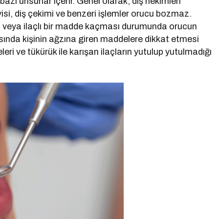
 bazı unsurlar içerir. Genel olarak, diş hekimleri
si, diş çekimi ve benzeri işlemler orucu bozmaz.
n veya ilaçlı bir madde kaçması durumunda orucun
asında kişinin ağzına giren maddelere dikkat etmesi
eri ve tükürük ile karışan ilaçların yutulup yutulmadığı