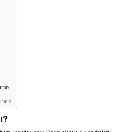
r mı?
ir mi?
ı?