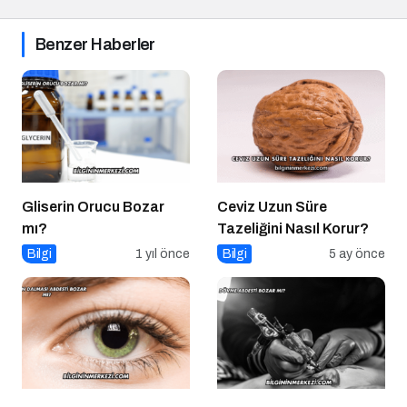
Benzer Haberler
Gliserin Orucu Bozar
Ceviz Uzun Süre
mı?
Tazeliğini Nasıl Korur?
Bilgi
1 yıl önce
Bilgi
5 ay önce